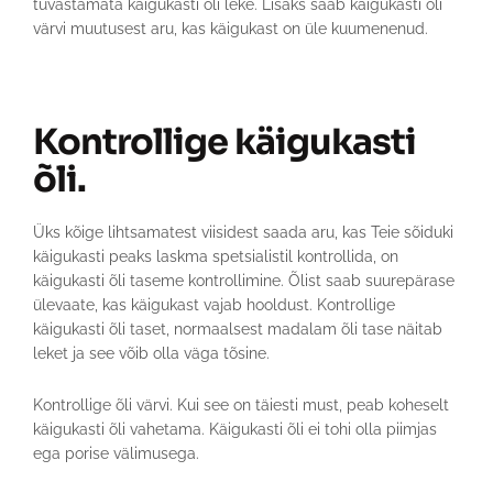
tuvastamata käigukasti õli leke. Lisaks saab käigukasti õli
värvi muutusest aru, kas käigukast on üle kuumenenud.
Kontrollige käigukasti
õli.
Üks kõige lihtsamatest viisidest saada aru, kas Teie sõiduki
käigukasti peaks laskma spetsialistil kontrollida, on
käigukasti õli taseme kontrollimine. Õlist saab suurepärase
ülevaate, kas käigukast vajab hooldust. Kontrollige
käigukasti õli taset, normaalsest madalam õli tase näitab
leket ja see võib olla väga tõsine.
Kontrollige õli värvi. Kui see on täiesti must, peab koheselt
käigukasti õli vahetama. Käigukasti õli ei tohi olla piimjas
ega porise välimusega.