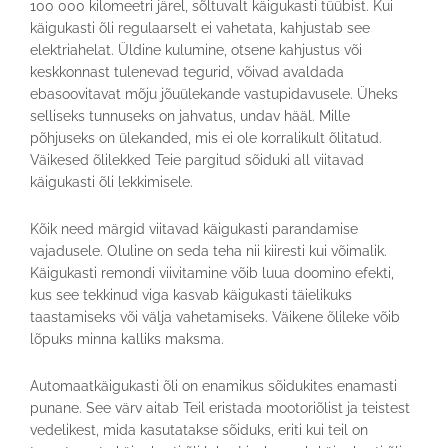
100 000 kilomeetri järel, sõltuvalt käigukasti tüübist. Kui
käigukasti õli regulaarselt ei vahetata, kahjustab see
elektriahelat. Üldine kulumine, otsene kahjustus või
keskkonnast tulenevad tegurid, võivad avaldada
ebasoovitavat mõju jõuülekande vastupidavusele. Üheks
selliseks tunnuseks on jahvatus, undav hääl. Mille
põhjuseks on ülekanded, mis ei ole korralikult õlitatud.
Väikesed õlilekked Teie pargitud sõiduki all viitavad
käigukasti õli lekkimisele.
Kõik need märgid viitavad käigukasti parandamise
vajadusele. Oluline on seda teha nii kiiresti kui võimalik.
Käigukasti remondi viivitamine võib luua doomino efekti,
kus see tekkinud viga kasvab käigukasti täielikuks
taastamiseks või välja vahetamiseks. Väikene õlileke võib
lõpuks minna kalliks maksma.
Automaatkäigukasti õli on enamikus sõidukites enamasti
punane. See värv aitab Teil eristada mootoriõlist ja teistest
vedelikest, mida kasutatakse sõiduks, eriti kui teil on