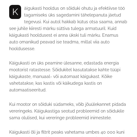
Käigukasti hooldus on sõiduki ohutu ja efektiivse töö
tagamiseks üks sagedamini tähelepanuta jäetud
tegevusi. Kui autol hakkab kütus otsa saama, annab
see juhile kiiresti märku süttiva tulega armatuuril. Kuid
käigukasti hooldusest ei anna ükski tuli märku. Enamus
auto omanikud peavad ise teadma, millal viia auto
hooldusesse.
Käigukasti on üks peamine ülesanne, edastada energia
mootorist ratastesse. Sõidukitel kasutatakse kahte tüüpi
käigukaste, manuaal- või automaat käigukast. Kõike
vahetatakse, kas kastis või käikudega kastis on
automaatiseeritud.
Kui mootor on sõiduki südameks, võib jõuülekannet pidada
vereringeks. Käigukastiga seotud probleemid on sõidukile
sama olulised, kui vereringe probleemid inimestele.
Käigukasti õli ja filtrit peaks vahetama umbes 40 000 kuni