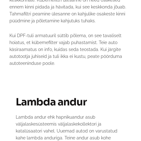
keskkonnale. Kübemefiltri ülesanne on need osakesed
ennem kinni pidada ja hävitada, kui see keskkonda jõuab.
Tahmafiltri peamine ülesanne on kahjulike osakeste kinni
püüdmine ja põletamine kahjutuks tuhaks.
Kui DPF-tuli armatuuril süttib põlema, on see tavaliselt
hoiatus, et kübemefilter vajab puhastamist. Teie auto
käsiraamatus on info, kuidas seda teostada. Kui järgite
autotootja juhiseid ja tuli ikka ei kustu, peate pöörduma
autoteeninduse poole.
Lambda andur
Lambda andur ehk hapnikuandur asub
väljalaskesüsteemis väljalaskekollektori ja
katalüsaatori vahel. Uuemad autod on varustatud
kahe lambda anduriga. Teine andur asub kohe