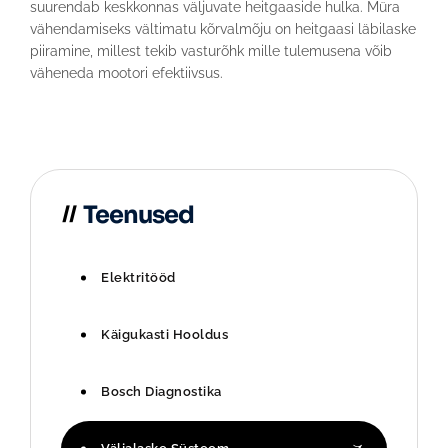
suurendab keskkonnas väljuvate heitgaaside hulka. Müra
vähendamiseks vältimatu kõrvalmõju on heitgaasi läbilaske
piiramine, millest tekib vasturõhk mille tulemusena võib
väheneda mootori efektiivsus.
Teenused
Elektritööd
Käigukasti Hooldus
Bosch Diagnostika