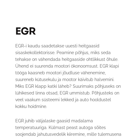
EGR
EGR-i kaudu saadetakse uuesti heitgaasid
sisaskekollektorisse. Peamine põhjus, miks seda
tehakse on vähendada heitgaaside ohtlikkust õhule.
Ühend ei suurenda mootori ökonoomsust. EGR klapi
tööga kaasneb mootori jõudluse vähenemine,
suureneb kütusekulu ja mootor käivitub halvemini.
Miks EGR klapp katki läheb? Suurimaks põhjuseks on
lühikesed linna otsad, EGR ummistub. Põhjusteks on
veel vaakum süsteemi lekked ja auto hooldustel
kokku hoidmine.
EGR juhib väljalaske gaasid madalama
temperatuuriga. Külmast peast autoga sõites
soojendab jahutusvedelik kiiremine, mille tulemusena