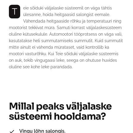
Teie sõiduki väljalaske süsteemil on väga tähtis
ülesanne, hoida heitgaasid salongist eemale.
Vähendada heitgaaside rõhku ja temperatuuri ning
mootorist tekkivat müra. Samuti korrast väljalaskesüsteem
oluline kütusekulule. Automootori tööprotsess on väga vali,
kasutatakse heli summutamiseks summutit. Kuid summutit
mitte ainult ei vähenda mürataset, vaid kontrollib ka
mootori vasturõhku. Kui Teie sõiduki väljalaske süsteemis
on auk, tekib vingugaasi leke, seega on ohutuse huvides
oluline see kohe leke parandada.
Millal peaks väljalaske
süsteemi hooldama?
Vingu lõhn salongis.