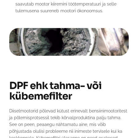
saavutab mootor kiiremini töötemperatuuri ja selle
tulemusena suureneb mootori ökonoomsus.
DPF ehk tahma- või
kübemefilter
Diiselmootorid põlevad kütust erinevalt bensiinimootoritest
ja põlemisprotsessil tekib kõrvalproduktina palju tahma.
See on peen, peaaegu nähtamatu aine, mis võib
põhjustada olulisi probleeme nii inimeste tervisele kui ka