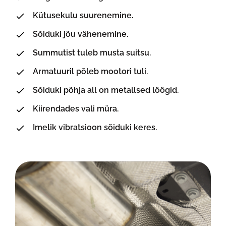
Kütusekulu suurenemine.
Sõiduki jõu vähenemine.
Summutist tuleb musta suitsu.
Armatuuril põleb mootori tuli.
Sõiduki põhja all on metallsed löögid.
Kiirendades vali müra.
Imelik vibratsioon sõiduki keres.