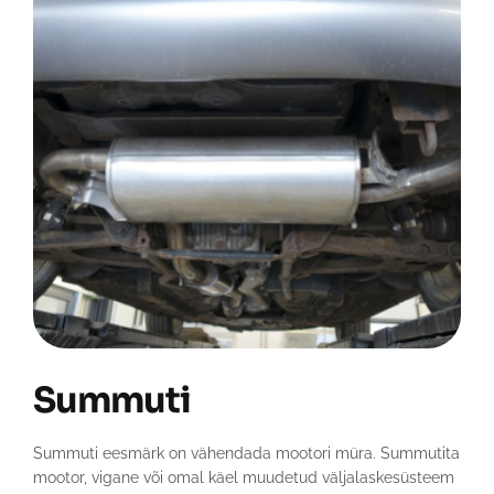
Summuti
Summuti eesmärk on vähendada mootori müra. Summutita
mootor, vigane või omal käel muudetud väljalaskesüsteem