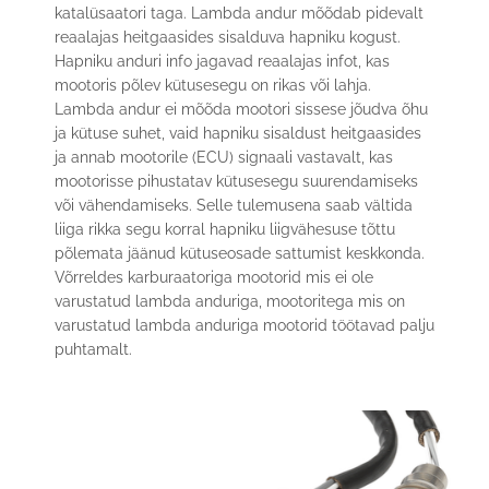
katalüsaatori taga. Lambda andur mõõdab pidevalt
reaalajas heitgaasides sisalduva hapniku kogust.
Hapniku anduri info jagavad reaalajas infot, kas
mootoris põlev kütusesegu on rikas või lahja.
Lambda andur ei mõõda mootori sissese jõudva õhu
ja kütuse suhet, vaid hapniku sisaldust heitgaasides
ja annab mootorile (ECU) signaali vastavalt, kas
mootorisse pihustatav kütusesegu suurendamiseks
või vähendamiseks. Selle tulemusena saab vältida
liiga rikka segu korral hapniku liigvähesuse tõttu
põlemata jäänud kütuseosade sattumist keskkonda.
Võrreldes karburaatoriga mootorid mis ei ole
varustatud lambda anduriga, mootoritega mis on
varustatud lambda anduriga mootorid töötavad palju
puhtamalt.